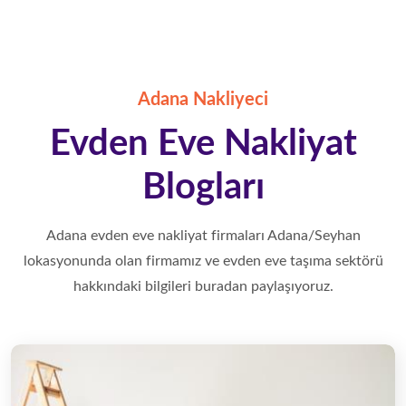
Nergiz Nakliyat
Adana Nakliyeci
Adana pikap nakliye hizmeti veren Nergiz Nakliyat
Evden Eve Nakliyat
eşyalarınıza uygun aracı sizlerin hizmetine tahsis ederek
taşınma sürecinizi en uygun nakliyat fiyatları ile çözmektedir.
Blogları
Adana parça eşya mini taşıma, öğrenci evi taşıma, çeyiz
eşyası taşıma konusunda şehir içi ve şehirler arası nakliyat
Adana evden eve nakliyat firmaları Adana/Seyhan
hizmetleri veriyoruz.
lokasyonunda olan firmamız ve evden eve taşıma sektörü
hakkındaki bilgileri buradan paylaşıyoruz.
Adana Pikap Nakliyat
Nergiz Nakliyat