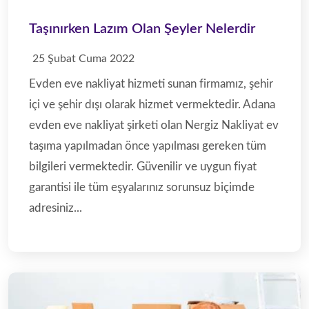
Taşınırken Lazım Olan Şeyler Nelerdir
Adana Şehir İçi Nakliyat
25 Şubat Cuma 2022
Nergiz Nakliyat
Evden eve nakliyat hizmeti sunan firmamız, şehir
içi ve şehir dışı olarak hizmet vermektedir. Adana
evden eve nakliyat şirketi olan Nergiz Nakliyat ev
taşıma yapılmadan önce yapılması gereken tüm
Adana asansörlü taşımacılık ile eşyalarınız daha güvenli bir
şekilde taşınmaktadır. Teknolojinin gelişmesiyle birlikte
bilgileri vermektedir. Güvenilir ve uygun fiyat
yüksek katlara eşyalarınız modüler asansörlerimiz ile
garantisi ile tüm eşyalarınız sorunsuz biçimde
çıkarılmaktadır. Adana şehir içi nakliyat yaparken yüksek
adresiniz...
katlı binalara eşyaların problemsiz taşınabilmesi için
asansörlü taşımacılık tekniğini kullanmaktayız.
Adana Asansörlü Taşımacılık