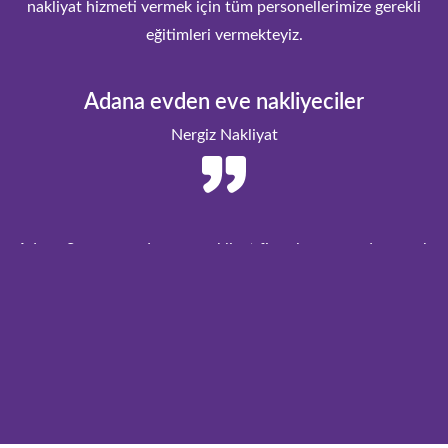
nakliyat hizmeti vermek için tüm personellerimize gerekli
eğitimleri vermekteyiz.
Adana evden eve nakliyeciler
Nergiz Nakliyat
Adana Sarıçam evden eve nakliyat firmaları arasınd aen çok
tavsiye edilen Nergiz Nakliyat, Sarıçam ilçesi başta olmak
üzere Çarkıpare, Çınarlı, Akkuyu evden eve nakliye hizmetleri
vermektedir. Sarıçam evden eve nakliyat fiyatları için bizimle
iletişime geçebilirsiniz.
Adana Sarıçam Evden Eve Nakliyat