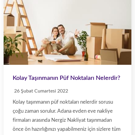
Adana evden eve nakliyeciler olarak evden eve nakliyat
fiyatları Adana içinde uygun fiyatlara ev taşımaa hizmeti
vermekteyiz. Adana nakliye firmaları olarak sizlere en iyi
nakliyat hizmeti vermek için tüm personellerimize gerekli
eğitimleri vermekteyiz.
Adana evden eve nakliyeciler
Kolay Taşınmanın Püf Noktaları Nelerdir?
Nergiz Nakliyat
26 Şubat Cumartesi 2022
Kolay taşınmanın püf noktaları nelerdir sorusu
çoğu zaman sorulur. Adana evden eve nakliye
firmaları arasında Nergiz Nakliyat taşınmadan
Adana şehirler arası nakliyat uzun mesafeli taşıma olduğu
için nakliyat fiyat teklifleri verilirken iyi değerlendirilmesi
önce ön hazırlığınızı yapabilmeniz için sizlere tüm